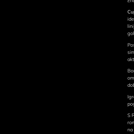
En
Cu
ide
lin
gol
Pos
sim
akt
Bo
omo
do
Igr
pog
S 
rom
na 