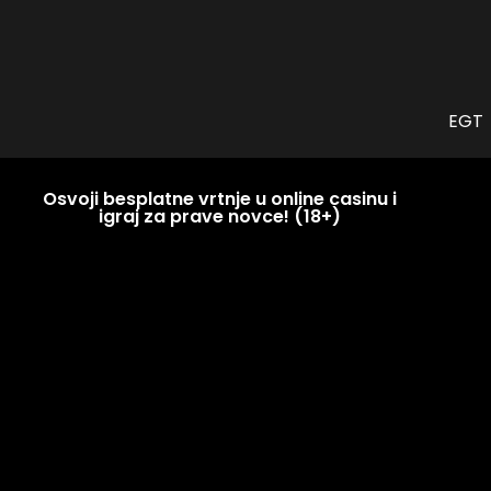
EGT
Osvoji besplatne vrtnje u online casinu i
igraj za prave novce! (18+)