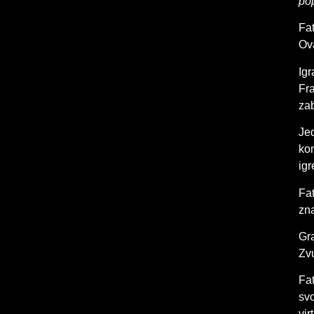
pop
Fat
Ova
Igr
Fra
za
Jed
kom
igr
Fat
zna
Gra
Zvu
Fat
svo
vir