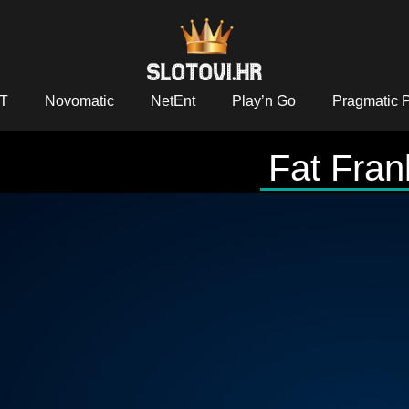
T
Novomatic
NetEnt
Play’n Go
Pragmatic 
Fat Fran