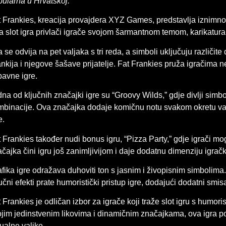
ularna u Hrvatskoj.
 Frankies, kreacija provajdera XYZ Games, predstavlja iznimno
 slot igra privlači igrače svojom šarmantnom temom, karikatur
a se odvija na pet valjaka s tri reda, a simboli uključuju različi
nkija i njegove šašave prijatelje. Fat Frankies pruža igračima 
bavne igre.
na od ključnih značajki igre su “Groovy Wilds,” gdje divlji simbo
binacije. Ova značajka dodaje komičnu notu svakom okretu valj
e.
 Frankies također nudi bonus igru, “Pizza Party,” gdje igrači mo
čajka čini igru još zanimljivijom i daje dodatnu dimenziju igrač
fika igre odražava duhoviti ton s jasnim i živopisnim simbolima. 
čni efekti prate humoristički pristup igre, dodajući dodatni smi
 Frankies je odličan izbor za igrače koji traže slot igru s humo
jim jedinstvenim likovima i dinamičnim značajkama, ova igra po
tualne valjke.