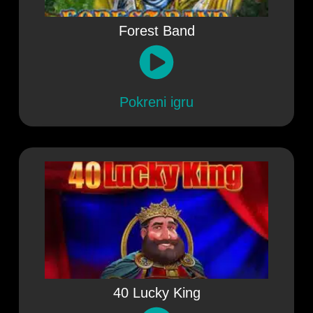
Forest Band
Pokreni igru
40 Lucky King