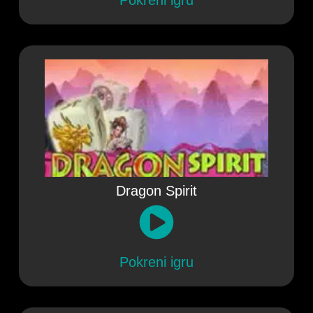
Pokreni igru
Dragon Spirit
Pokreni igru