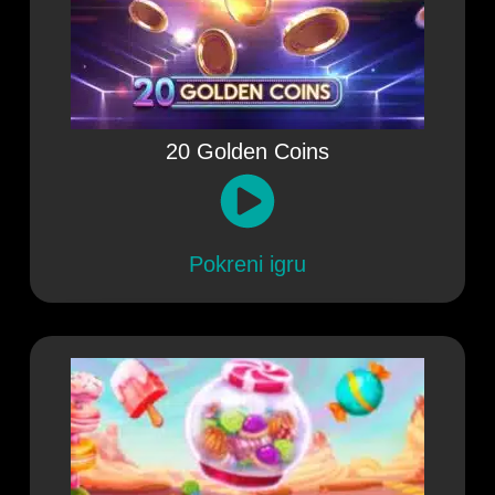
20 Golden Coins
Pokreni igru