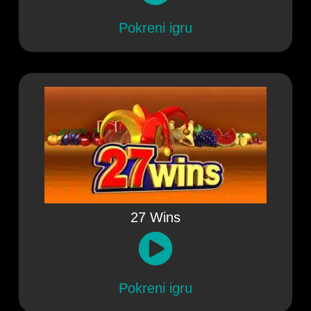
Pokreni igru
27 Wins
Pokreni igru