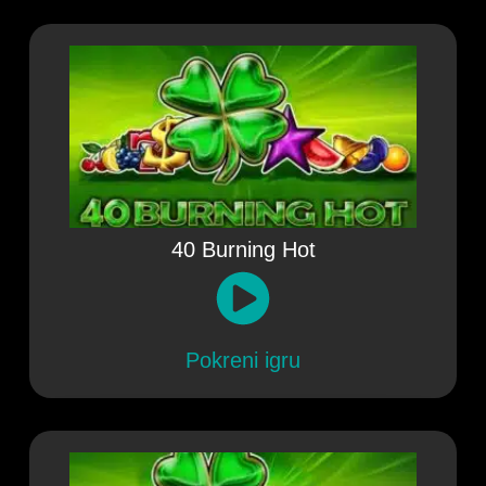
40 Burning Hot
Pokreni igru