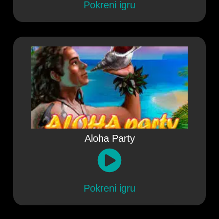
Pokreni igru
Aloha Party
Pokreni igru