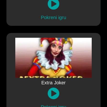
Pokreni igru
Extra Joker