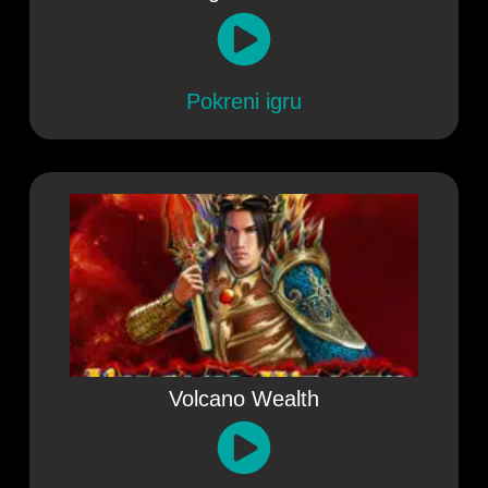
Pokreni igru
Volcano Wealth