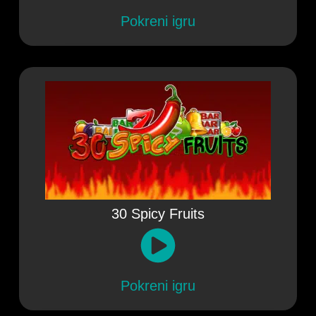
Pokreni igru
30 Spicy Fruits
Pokreni igru