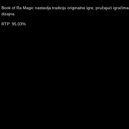
Book of Ra Magic nastavlja tradiciju originalne igre, pružajući igračim
dizajna.
RTP:
95.03%