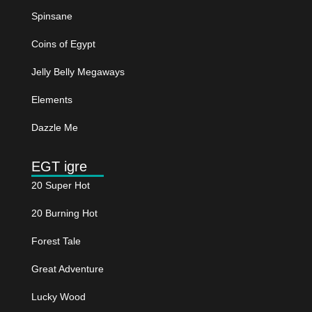
Spinsane
Coins of Egypt
Jelly Belly Megaways
Elements
Dazzle Me
EGT igre
20 Super Hot
20 Burning Hot
Forest Tale
Great Adventure
Lucky Wood