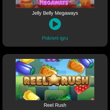
Jelly Belly Megaways
Pokreni igru
Reel Rush