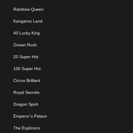
Rainbow Queen
Kangaroo Land
40 Lucky King
Ocean Rush
20 Super Hot
100 Super Hot
Circus Brilliant
Royal Secrets
Dragon Spirit
Emperor’s Palace
The Explorers