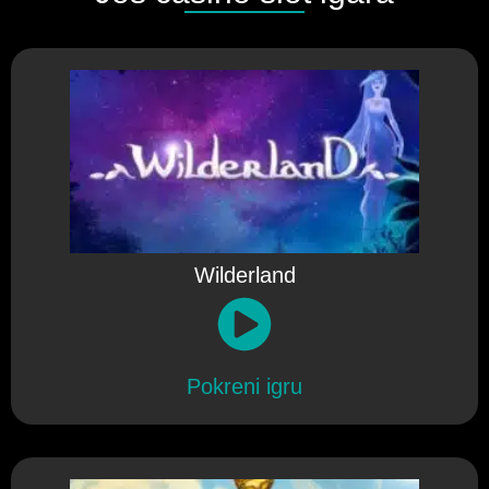
Wilderland
Pokreni igru