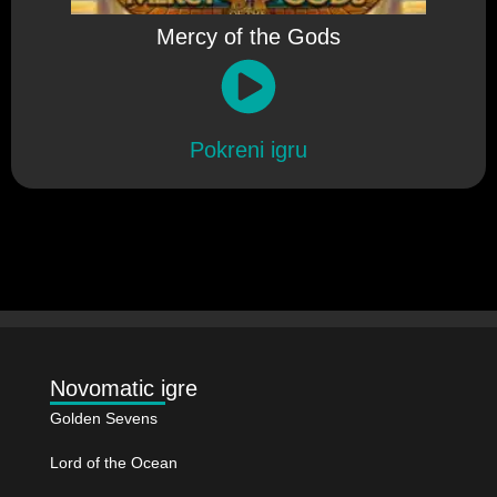
Mercy of the Gods
Pokreni igru
Novomatic igre
Golden Sevens
Lord of the Ocean