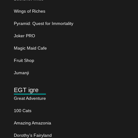
Wings of Riches
Pyramid: Quest for Immortality
Joker PRO
Magic Maid Cafe
Fruit Shop
Jumanji
EGT igre
Great Adventure
100 Cats
Amazing Amazonia
Dorothy’s Fairyland