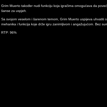
Grim Muerto također nudi funkciju koja igračima omogućava da povećaju 
šanse za uspjeh.
Sa svojom veselom i šarenom temom, Grim Muerto uspijeva uhvatiti suš
mehanika i funkcija koje drže igru zanimljivom i angažujućom. Bez sumnj
RTP
: 96%