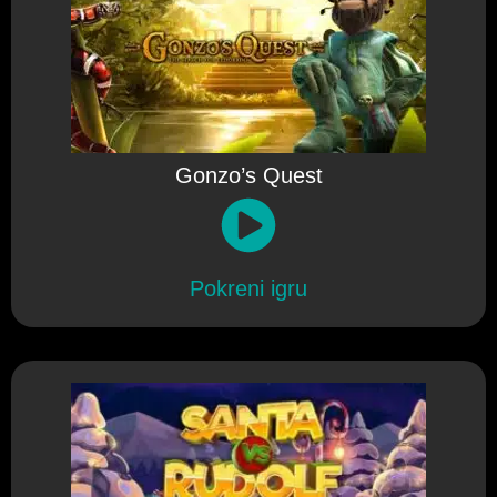
Gonzo’s Quest
Pokreni igru