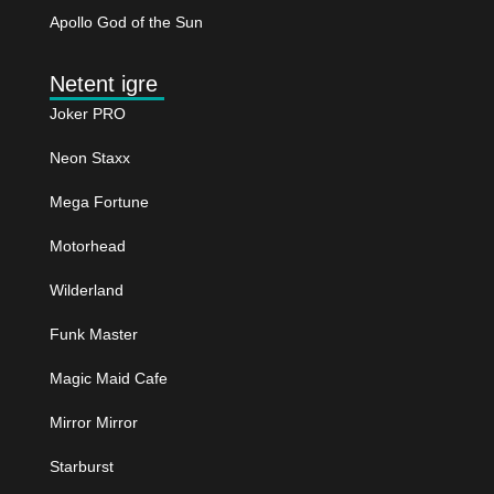
Apollo God of the Sun
Netent igre
Joker PRO
Neon Staxx
Mega Fortune
Motorhead
Wilderland
Funk Master
Magic Maid Cafe
Mirror Mirror
Starburst