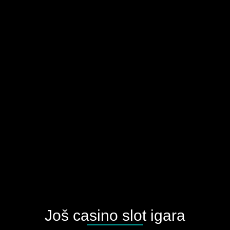
Još casino slot igara