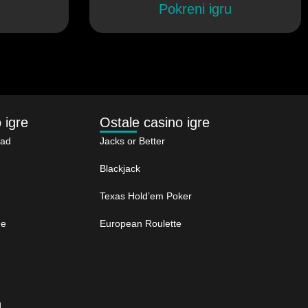
Pokreni igru
 igre
Ostale casino igre
ead
Jacks or Better
Blackjack
Texas Hold’em Poker
ne
European Roulette
d