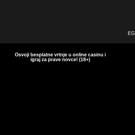
EG
Osvoji besplatne vrtnje u online casinu i
igraj za prave novce! (18+)