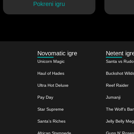
Pokreni igru
Novomatic igre
Netent igr
Unicorn Magic
Santa vs Rudol
Haul of Hades
Buckshot Wild
Ultra Hot Deluxe
Reef Raider
Pay Day
Jumanji
Star Supreme
The Wolf’s Ba
Santa’s Riches
Jelly Belly Me
African Stampede
Guns N’ Roses