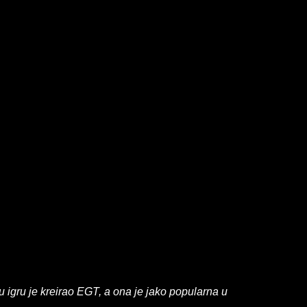
vu igru je kreirao EGT, a ona je jako popularna u