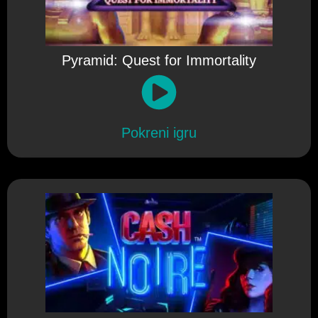
Pyramid: Quest for Immortality
Pokreni igru