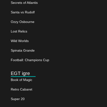
Secrets of Atlantis
Santa vs Rudolf
Ozzy Osbourne
Lost Relics
Wild Worlds
Spinata Grande
Football: Champions Cup
EGT igre
Book of Magic
Retro Cabaret
Super 20