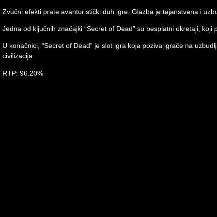
Zvučni efekti prate avanturistički duh igre. Glazba je tajanstvena i uz
Jedna od ključnih značajki “Secret of Dead” su besplatni okretaji, koji
U konačnici, “Secret of Dead” je slot igra koja poziva igrače na uzbud
civilizacija.
RTP:
96.20%