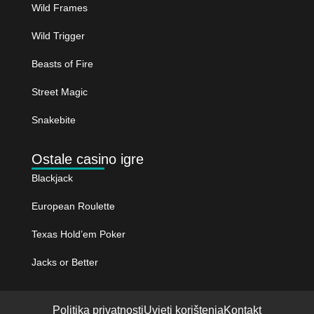
Wild Frames
Wild Trigger
Beasts of Fire
Street Magic
Snakebite
Ostale casino igre
Blackjack
European Roulette
Texas Hold’em Poker
Jacks or Better
Politika privatnosti
Uvjeti korištenja
Kontakt