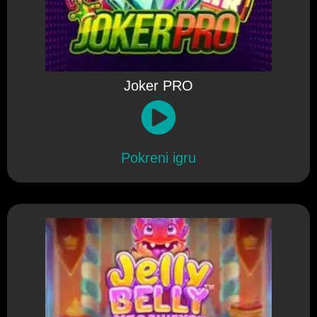
Joker PRO
Pokreni igru