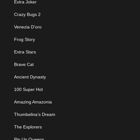
Extra Joker
Crazy Bugs 2
Venezia D’oro
Frog Story
Extra Stars
Brave Cat
Ancient Dynasty
100 Super Hot
Amazing Amazonia
Thumbelina’s Dream
The Explorers
Pin Up Queens