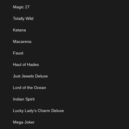
Magic 27
Totally Wild
Katana
Macarena
Faust
Haul of Hades
Just Jewels Deluxe
Lord of the Ocean
Indian Spirit
Lucky Lady’s Charm Deluxe
Mega Joker