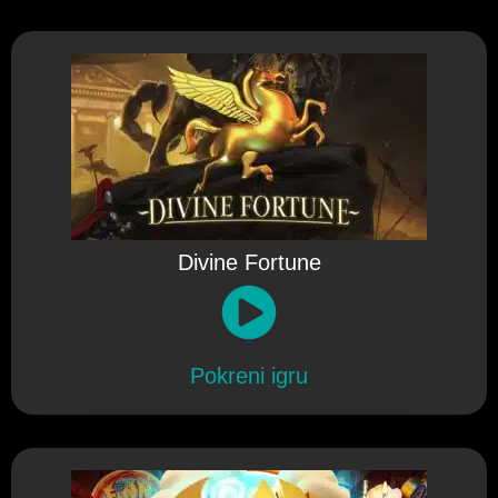
Divine Fortune
Pokreni igru