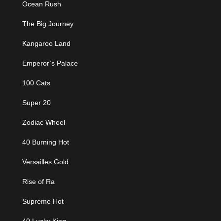
Ocean Rush
The Big Journey
Kangaroo Land
Emperor’s Palace
100 Cats
Super 20
Zodiac Wheel
40 Burning Hot
Versailles Gold
Rise of Ra
Supreme Hot
40 Lucky King