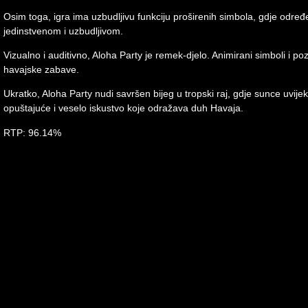
Osim toga, igra ima uzbudljivu funkciju proširenih simbola, gdje određ
jedinstvenom i uzbudljivom.
Vizualno i auditivno, Aloha Party je remek-djelo. Animirani simboli i 
havajske zabave.
Ukratko, Aloha Party nudi savršen bijeg u tropski raj, gdje sunce uvij
opuštajuće i veselo iskustvo koje odražava duh Havaja.
RTP
: 96.14%