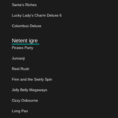
Santa’s Riches
Lucky Lady’s Charm Deluxe 6
Columbus Deluxe
Netent igre
Pirates Party
Jumanji
Reel Rush
Finn and the Swirly Spin
Jelly Belly Megaways
Ozzy Osbourne
Long Pao