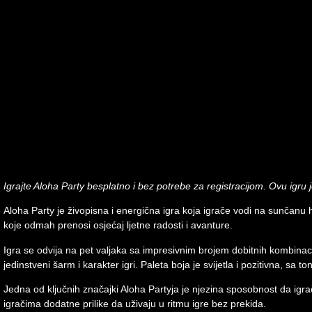
Igrajte Aloha Party besplatno i bez potrebe za registracijom. Ovu igru 
Aloha Party je živopisna i energična igra koja igrače vodi na sunčan
koje odmah prenosi osjećaj ljetne radosti i avanture.
Igra se odvija na pet valjaka sa impresivnim brojem dobitnih kombinacij
jedinstveni šarm i karakter igri. Paleta boja je svijetla i pozitivna, s
Jedna od ključnih značajki Aloha Partyja je njezina sposobnost da igrač
igračima dodatne prilike da uživaju u ritmu igre bez prekida.