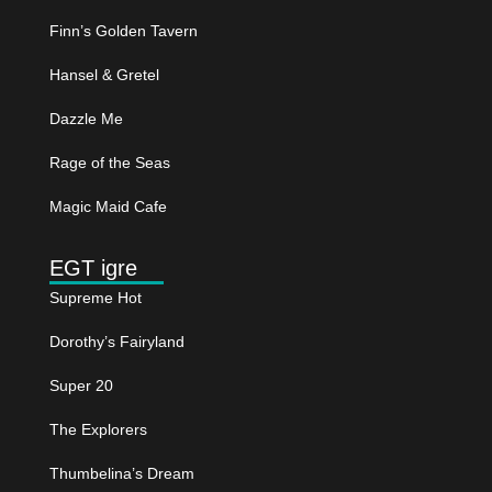
Finn’s Golden Tavern
Hansel & Gretel
Dazzle Me
Rage of the Seas
Magic Maid Cafe
EGT igre
Supreme Hot
Dorothy’s Fairyland
Super 20
The Explorers
Thumbelina’s Dream