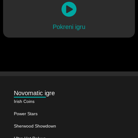
Pokreni igru
Novomatic igre
Irish Coins
Power Stars
Sherwood Showdown