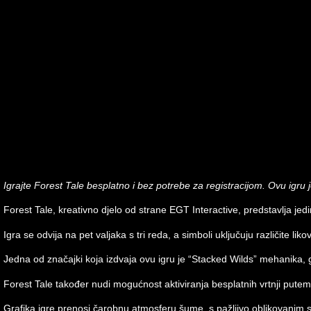
Igrajte Forest Tale besplatno i bez potrebe za registracijom. Ovu igru 
Forest Tale, kreativno djelo od strane EGT Interactive, predstavlja j
Igra se odvija na pet valjaka s tri reda, a simboli uključuju različite li
Jedna od značajki koja izdvaja ovu igru je “Stacked Wilds” mehanika, 
Forest Tale također nudi mogućnost aktiviranja besplatnih vrtnji putem 
Grafika igre prenosi čarobnu atmosferu šume, s pažljivo oblikovanim si