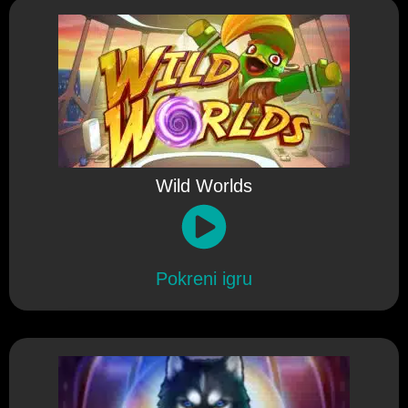
Wild Worlds
Pokreni igru