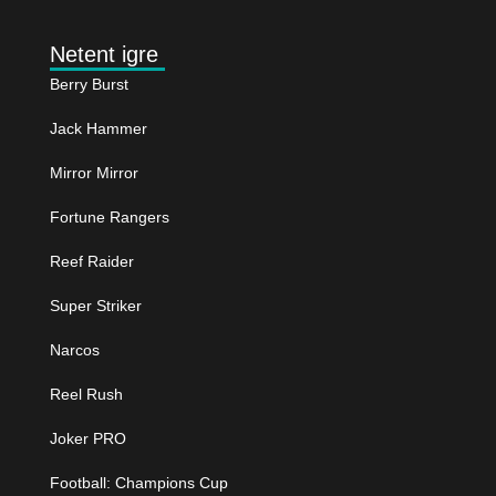
Netent igre
Berry Burst
Jack Hammer
Mirror Mirror
Fortune Rangers
Reef Raider
Super Striker
Narcos
Reel Rush
Joker PRO
Football: Champions Cup