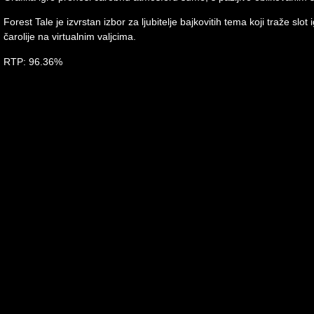
Forest Tale je izvrstan izbor za ljubitelje bajkovitih tema koji traže s
čarolije na virtualnim valjcima.
RTP:
96.36%