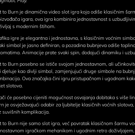
agmatic Play.
 to Burn je dinamična video slot igra koja odiše klasičnim š
izvođača igara, ova igra kombinira jednostavnost s uzbudljivim 
ivljaj s modernim štihom.
fika igre je elegantna i jednostavna, s klasičnim voćnim simbol
ki simbol je jasno definiran, a pozadina bubnjeva odiše toplino
tomatima. Animacije prate svaki spin, dodajući dinamiku i uz
t to Burn posebno se ističe svojom jednostavnom, ali učinkovi
i djeluje kao divlji simbol, zamjenjujući druge simbole na bub
binacija. Ova značajka čini igru pristupačnom i ugodnom kako z
jet slotova.
ači će posebno cijeniti mogućnost osvajanja dobitaka s više lini
n je osvježavajući odabir za ljubitelje klasičnih voćnih slotova,
 suvišnih komplikacija.
t to Burn nije samo slot igra, već povratak klasičnom šarmu v
dnostavnom igračkom mehanikom i ugodnim retro doživljajem, o