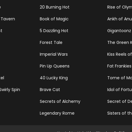
e
20 Burning Hot
Rise of Oly
 Tavern
Book of Magic
Ankh of Anu
st
5 Dazzling Hot
Gigantoonz
Forest Tale
The Green K
Imperial Wars
Kiss Reels o
Pin Up Queens
Fat Frankies
el
40 Lucky King
Tome of M
wirly Spin
Brave Cat
Idol of Fort
Secrets of Alchemy
Secret of D
Legendary Rome
Sisters of t