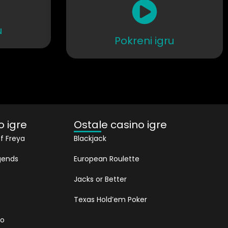
u
Pokreni igru
o igre
Ostale casino igre
f Freya
Blackjack
gends
European Roulette
Jacks or Better
Texas Hold’em Poker
no