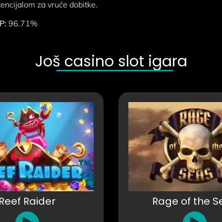
encijalom za vruće dobitke.
P:
96.71%
Još casino slot igara
Reef Raider
Rage of the S