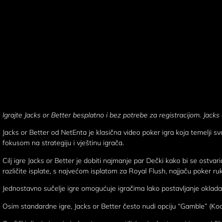
Igrajte Jacks or Better besplatno i bez potrebe za registracijom. Jacks
Jacks or Better od NetEnta je klasična video poker igra koja temelji sv
fokusom na strategiju i vještinu igrača.
Cilj igre Jacks or Better je dobiti najmanje par Dečki kako bi se ostvar
različite isplate, s najvećom isplatom za Royal Flush, najjaču poker ru
Jednostavno sučelje igre omogućuje igračima lako postavljanje oklada i
Osim standardne igre, Jacks or Better često nudi opciju “Gamble” (Kock