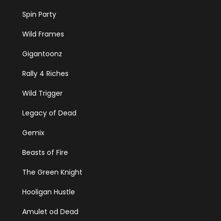
Spin Party
Wild Frames
Gigantoonz
Rally 4 Riches
Wild Trigger
Legacy of Dead
Gemix
Beasts of Fire
The Green Knight
Hooligan Hustle
Amulet od Dead