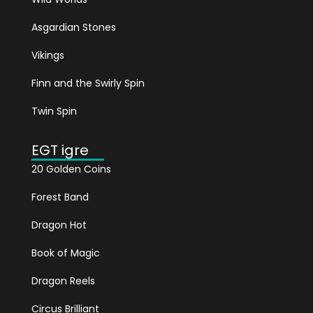
Asgardian Stones
Vikings
Finn and the Swirly Spin
Twin Spin
EGT igre
20 Golden Coins
Forest Band
Dragon Hot
Book of Magic
Dragon Reels
Circus Brilliant