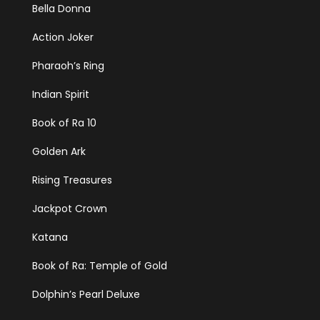
Bella Donna
Action Joker
Pharaoh’s Ring
Indian Spirit
Book of Ra 10
Golden Ark
Rising Treasures
Jackpot Crown
Katana
Book of Ra: Temple of Gold
Dolphin’s Pearl Deluxe