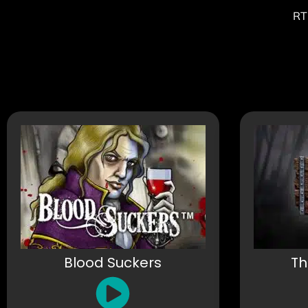
RT
Blood Suckers
Th