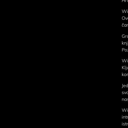
Hrv
Wit
Ova
ča
Gra
knj
Poz
Wit
Klj
kom
Jed
sv
na
Wit
int
ist