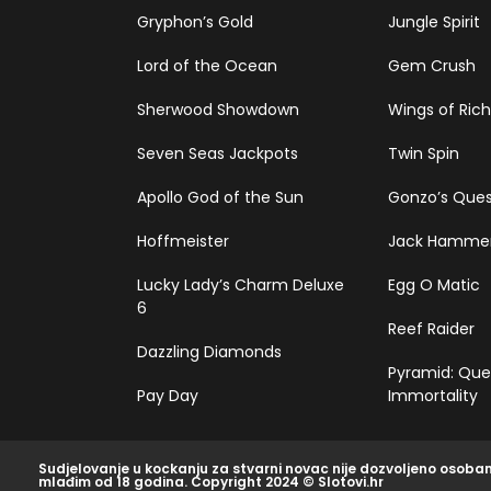
Gryphon’s Gold
Jungle Spirit
Lord of the Ocean
Gem Crush
Sherwood Showdown
Wings of Ric
Seven Seas Jackpots
Twin Spin
Apollo God of the Sun
Gonzo’s Ques
Hoffmeister
Jack Hamme
Lucky Lady’s Charm Deluxe
Egg O Matic
6
Reef Raider
Dazzling Diamonds
Pyramid: Que
Pay Day
Immortality
Sudjelovanje u kockanju za stvarni novac nije dozvoljeno osob
mlađim od 18 godina. Copyright 2024 © Slotovi.hr