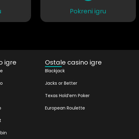
u
Pokreni igru
o igre
Ostale casino igre
re
Blackjack
no
Jacks or Better
Texas Hold’em Poker
o
European Roulette
t
obin