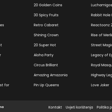
20 Golden Coins
Luchamigo
30 Spicy Fruits
Rabbit Hole
hes
Retro Cabaret
Reactoonz 
Shining Crown
Rise of Merli
t
20 Super Hot
Street Magi
r
Aloha Party
Legacy of E
Circus Brilliant
Royal Masq
Amazing Amazonia
Highway Le
st for
Pin Up Queens
Love Joker
ama
Kontakt
Uvjeti korištenja
Politika 