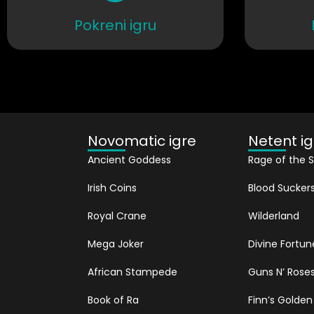
Pokreni igru
Novomatic igre
Netent ig
Ancient Goddess
Rage of the 
Irish Coins
Blood Sucker
Royal Crane
Wilderland
Mega Joker
Divine Fortun
African Stampede
Guns N’ Rose
Book of Ra
Finn’s Golden