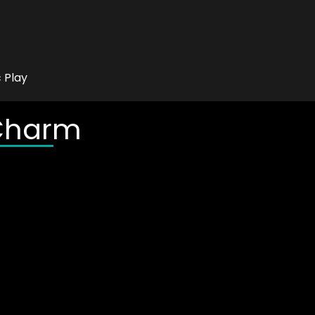
 Play
 Charm