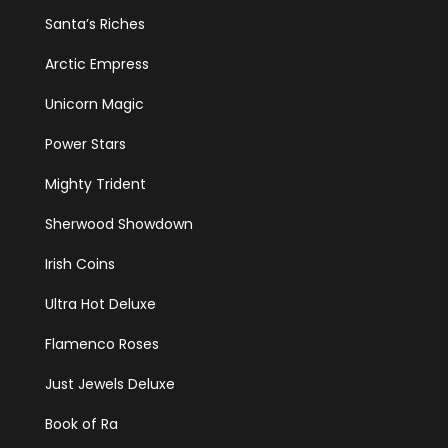
Santa’s Riches
Arctic Empress
Unicorn Magic
Power Stars
Mighty Trident
Sherwood Showdown
Irish Coins
Ultra Hot Deluxe
Flamenco Roses
Just Jewels Deluxe
Book of Ra