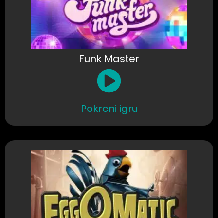
Funk Master
Pokreni igru