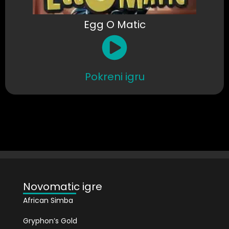
Egg O Matic
Pokreni igru
Novomatic igre
African Simba
Gryphon’s Gold