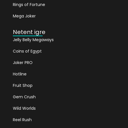
Rings of Fortune
Mega Joker
Netent igre
Jelly Belly Megaways
Coins of Egypt
Joker PRO
Hotline
Fruit Shop
Gem Crush
Wild Worlds
Reel Rush