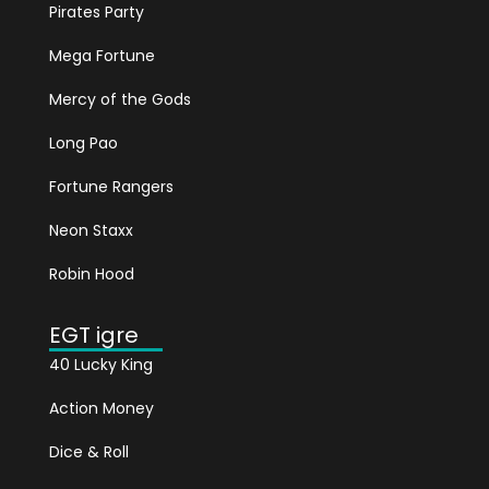
Pirates Party
Mega Fortune
Mercy of the Gods
Long Pao
Fortune Rangers
Neon Staxx
Robin Hood
EGT igre
40 Lucky King
Action Money
Dice & Roll