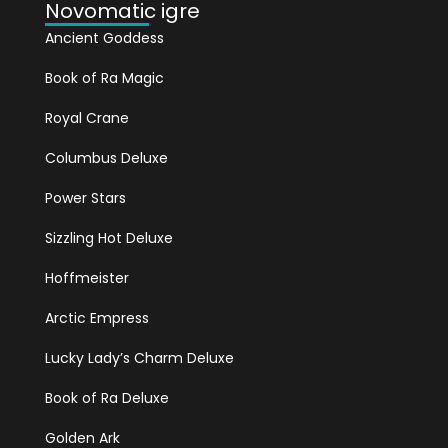
Novomatic igre
Ancient Goddess
Book of Ra Magic
Royal Crane
Columbus Deluxe
Power Stars
Sizzling Hot Deluxe
Hoffmeister
Arctic Empress
Lucky Lady’s Charm Deluxe
Book of Ra Deluxe
Golden Ark