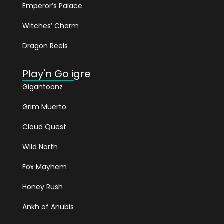
Emperor’s Palace
Witches’ Charm
Dragon Reels
Play'n Go igre
Gigantoonz
Grim Muerto
Cloud Quest
Wild North
Fox Mayhem
Honey Rush
Ankh of Anubis