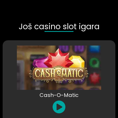
Još casino slot igara
Cash-O-Matic