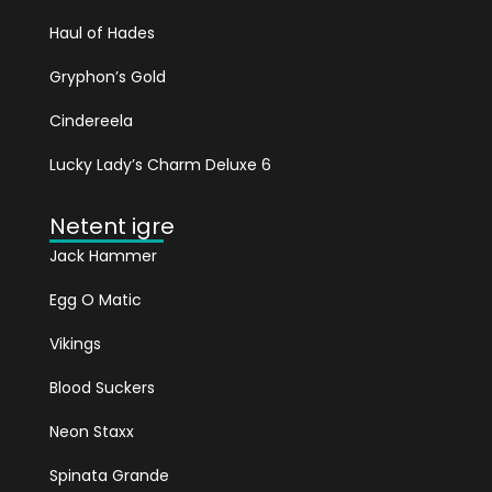
Haul of Hades
Gryphon’s Gold
Cindereela
Lucky Lady’s Charm Deluxe 6
Netent igre
Jack Hammer
Egg O Matic
Vikings
Blood Suckers
Neon Staxx
Spinata Grande