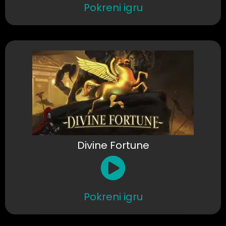
Pokreni igru
Divine Fortune
Pokreni igru