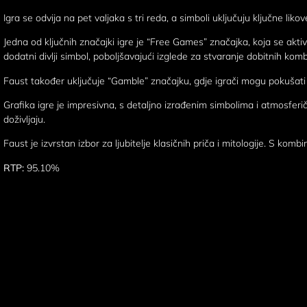
Igra se odvija na pet valjaka s tri reda, a simboli uključuju ključne li
Jedna od ključnih značajki igre je “Free Games” značajka, koja se aktivi
dodatni divlji simbol, poboljšavajući izglede za stvaranje dobitnih komb
Faust također uključuje “Gamble” značajku, gdje igrači mogu pokušati
Grafika igre je impresivna, s detaljno izrađenim simbolima i atmosfer
doživljaju.
Faust je izvrstan izbor za ljubitelje klasičnih priča i mitologije. S ko
RTP:
95.10%