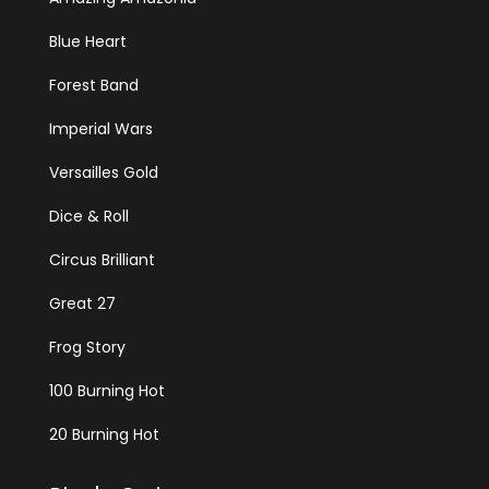
Blue Heart
Forest Band
Imperial Wars
Versailles Gold
Dice & Roll
Circus Brilliant
Great 27
Frog Story
100 Burning Hot
20 Burning Hot