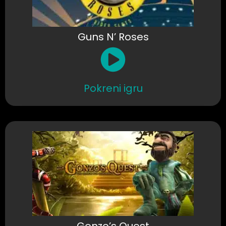
Guns N’ Roses
Pokreni igru
Gonzo’s Quest