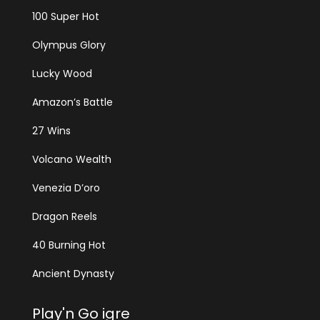
100 Super Hot
Olympus Glory
Lucky Wood
Amazon’s Battle
27 Wins
Volcano Wealth
Venezia D’oro
Dragon Reels
40 Burning Hot
Ancient Dynasty
Play'n Go igre