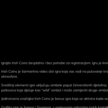
Igrajte Irish Coins besplatno i bez potrebe za registracijom. Igru je k
Irish Coins je šarmantna video slot igra koja vas vodi na putovanje kro
atmosfere.
Središnji elementi igre uključuju simbole poput četverolisnih djetelina
potkovica koja djeluje kao “wild” simbol i može zamijeniti druge sim
Jedinstvena značajka Irish Coins je bonus igra koja se aktivira kada s
Grafika igre je šarena i živopisna, s prekrasnim prikazima irskih krajo