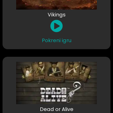
Vikings
Pokreni igru
Dead or Alive