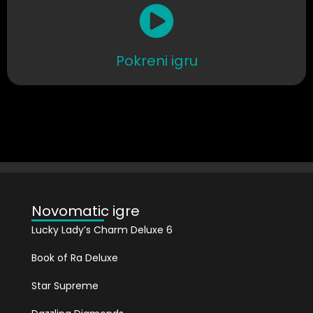
Pokreni igru
Novomatic igre
Lucky Lady’s Charm Deluxe 6
Book of Ra Deluxe
Star Supreme