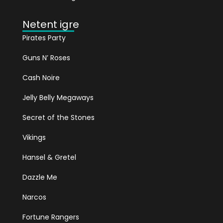
Netent igre
Pirates Party
Guns N’ Roses
Cash Noire
Jelly Belly Megaways
Secret of the Stones
Vikings
Hansel & Gretel
Dazzle Me
Narcos
Fortune Rangers