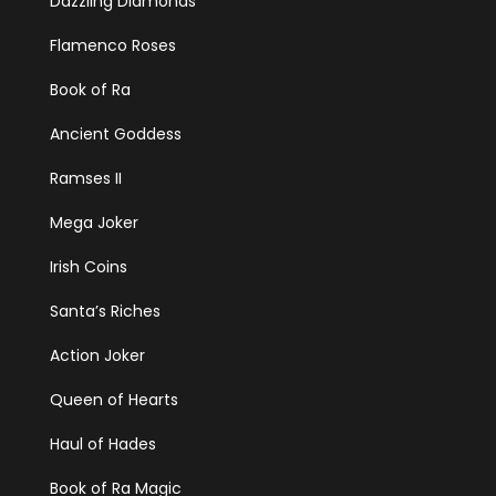
Dazzling Diamonds
Flamenco Roses
Book of Ra
Ancient Goddess
Ramses II
Mega Joker
Irish Coins
Santa’s Riches
Action Joker
Queen of Hearts
Haul of Hades
Book of Ra Magic