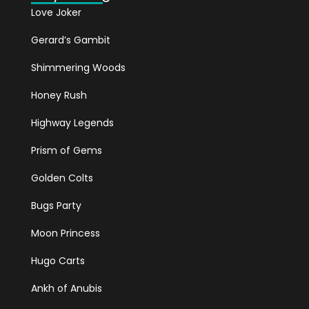
Love Joker
Gerard’s Gambit
Shimmering Woods
Honey Rush
Highway Legends
Prism of Gems
Golden Colts
Bugs Party
Moon Princess
Hugo Carts
Ankh of Anubis