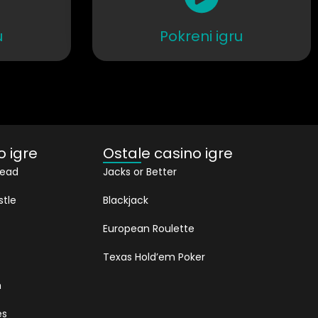
u
Pokreni igru
o igre
Ostale casino igre
Dead
Jacks or Better
stle
Blackjack
European Roulette
Texas Hold’em Poker
m
es