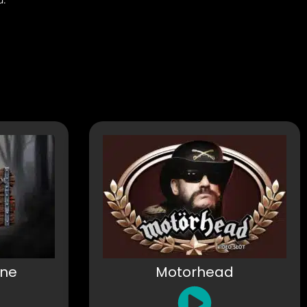
ane
Motorhead