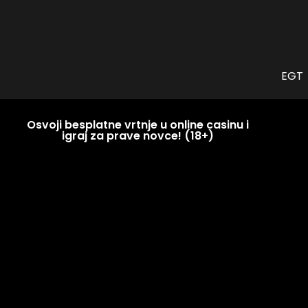
EGT
Osvoji besplatne vrtnje u online casinu i
igraj za prave novce! (18+)