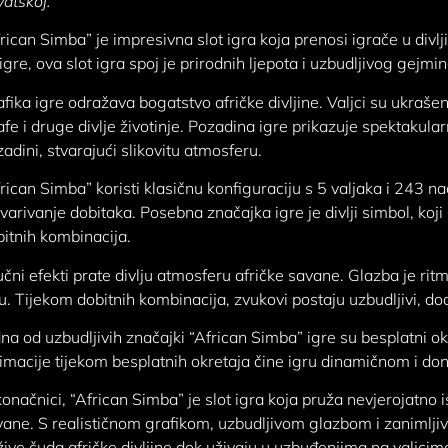
atskoj.
rican Simba” je impresivna slot igra koja prenosi igrače u divlj
igre, ova slot igra spoj je prirodnih ljepota i uzbudljivog gej
fika igre odražava bogatstvo afričke divljine. Valjci su ukrašen
afe i druge divlje životinje. Pozadina igre prikazuje spektaku
adini, stvarajući slikovitu atmosferu.
rican Simba” koristi klasičnu konfiguraciju s 5 valjaka i 243 na
varivanje dobitaka. Posebna značajka igre je divlji simbol, koj
itnih kombinacija.
čni efekti prate divlju atmosferu afričke savane. Glazba je rit
u. Tijekom dobitnih kombinacija, zvukovi postaju uzbudljivi, do
na od uzbudljivih značajki “African Simba” igre su besplatni ok
imacije tijekom besplatnih okretaja čine igru dinamičnom i d
onačnici, “African Simba” je slot igra koja pruža nevjerojatno i
vane. S realističnom grafikom, uzbudljivom glazbom i zanimlj
ive čuda afričke divljine dok uživaju u uzbuđenjima na valjcim