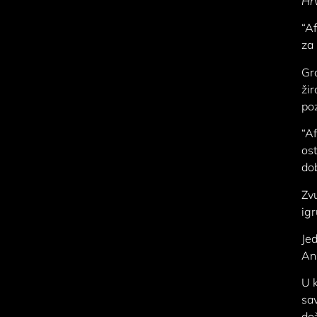
Hrv
“Af
za 
Gra
žir
poz
“Af
ost
dob
Zvu
igr
Jed
An
U k
sa
dož