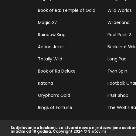
Book of Ra: Temple of Gold
Wild Worlds
Magic 27
Wilderland
Rainbow King
Reel Rush 2
Action Joker
Buckshot Wil
Totally Wild
Long Pao
Book of Ra Deluxe
Twin Spin
Katana
Football: Ch
Gryphon’s Gold
Fruit Shop
Rings of Fortune
The Wolf’s B
Sudjelovanje u kockanju za stvarni novac nije dozvoljeno osob
mlađim od 18 godina. Copyright 2024 © Slotovi.hr