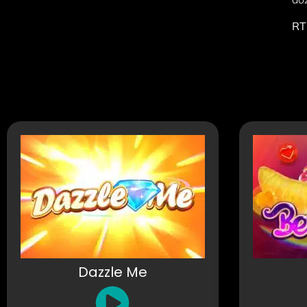
RT
Dazzle Me