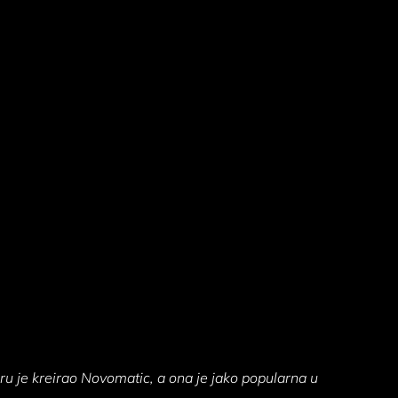
gru je kreirao Novomatic, a ona je jako popularna u