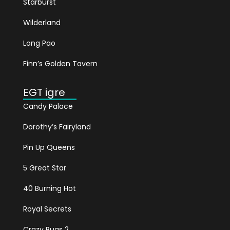
Starburst
Wilderland
Long Pao
Finn’s Golden Tavern
EGT igre
Candy Palace
Dorothy’s Fairyland
Pin Up Queens
5 Great Star
40 Burning Hot
Royal Secrets
Crazy Bugs 2