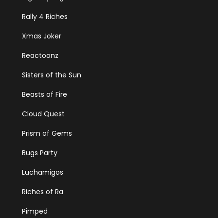
Rally 4 Riches
Xmas Joker
Reactoonz
Sisters of the Sun
Beasts of Fire
Cloud Quest
Prism of Gems
Bugs Party
Luchamigos
Riches of Ra
Pimped