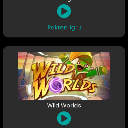
Pokreni igru
Wild Worlds