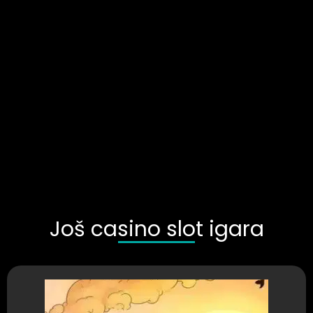
Još casino slot igara