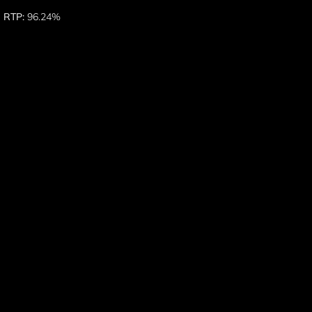
RTP:
96.24%