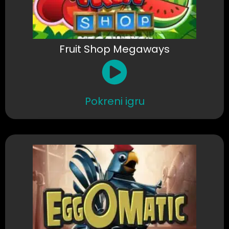
Fruit Shop Megaways
Pokreni igru