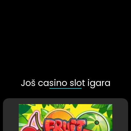
Još casino slot igara