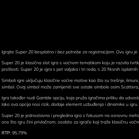
Igrajte Super 20 besplatno i bez potrebe za registracijom. Ovu igru je
Super 20 je klasična slot igra s voćnom tematikom koju je razvila tvrt
prošlosti. Super 20 je igra s pet valjaka i tri reda, s 20 fiksnih isplatn
Simboli igre uključuju klasične voćne motive kao što su trešnje, limun
simbol. Ovaj simbol može zamijeniti sve ostale simbole osim Scattera,
Igra također nudi Gamble opciju, koja pruža igračima priliku da udvos
Iako ova opcija nosi rizik, dodaje element uzbuđenja i dinamike u igru.
Super 20 je jednostavna i pregledna igra s fokusom na osnovnu mehanik
ono što igru čini privlačnom, osobito za igrače koji traže klasičnu vo
RTP
: 95.79%