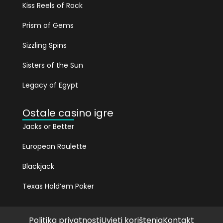
Kiss Reels of Rock
Prism of Gems
Sizzling Spins
Sisters of the Sun
Legacy of Egypt
Ostale casino igre
Jacks or Better
European Roulette
Blackjack
Texas Hold’em Poker
Politika privatnosti
Uvjeti korištenja
Kontakt