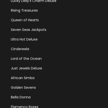
Lucky Lady’s Charm Deluxe
Rising Treasures
Queen of Hearts
Seven Seas Jackpots
Ultra Hot Deluxe
Cindereela
Lord of the Ocean
Just Jewels Deluxe
African Simba
Golden Sevens
Bella Donna
Flamenco Roses