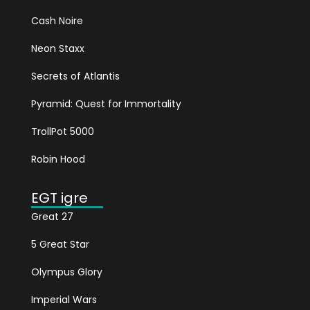
Cash Noire
Neon Staxx
Secrets of Atlantis
Pyramid: Quest for Immortality
TrollPot 5000
Robin Hood
EGT igre
Great 27
5 Great Star
Olympus Glory
Imperial Wars