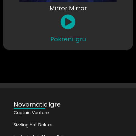
Mirror Mirror
Pokreni igru
Novomatic igre
Captain Venture
Sizzling Hot Deluxe