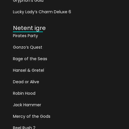
Gryphon’s Gold
Lucky Lady’s Charm Deluxe 6
Netent igre
Pirates Party
Gonzo’s Quest
Rage of the Seas
Hansel & Gretel
Dead or Alive
Robin Hood
Jack Hammer
Mercy of the Gods
Reel Rush 2