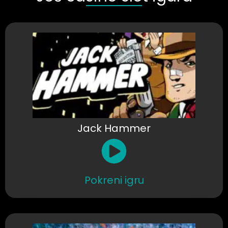
Jack Hammer
Pokreni igru