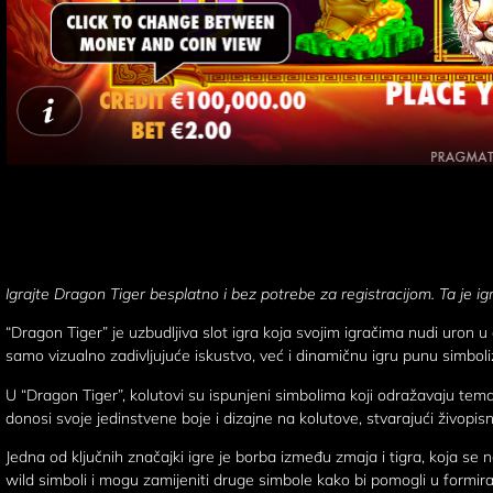
Igrajte Dragon Tiger besplatno i bez potrebe za registracijom. Ta je ig
“Dragon Tiger” je uzbudljiva slot igra koja svojim igračima nudi uron 
samo vizualno zadivljujuće iskustvo, već i dinamičnu igru punu simboliz
U “Dragon Tiger”, kolutovi su ispunjeni simbolima koji odražavaju temat
donosi svoje jedinstvene boje i dizajne na kolutove, stvarajući živopisn
Jedna od ključnih značajki igre je borba između zmaja i tigra, koja se
wild simboli i mogu zamijeniti druge simbole kako bi pomogli u formira