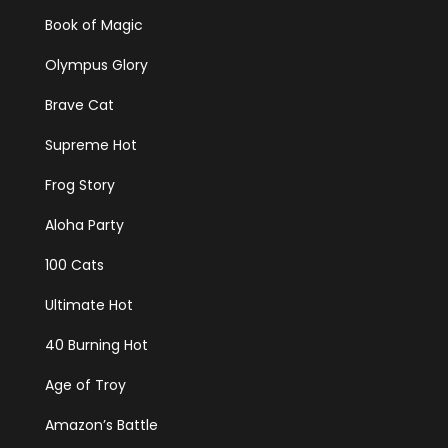
Book of Magic
Olympus Glory
Brave Cat
Supreme Hot
Frog Story
Aloha Party
100 Cats
Ultimate Hot
40 Burning Hot
Age of Troy
Amazon’s Battle