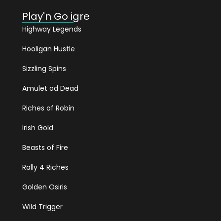
Play'n Go igre
Highway Legends
Hooligan Hustle
Sizzling Spins
Amulet od Dead
Riches of Robin
Irish Gold
Beasts of Fire
Rally 4 Riches
Golden Osiris
Wild Trigger