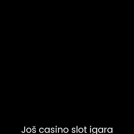
Još casino slot igara