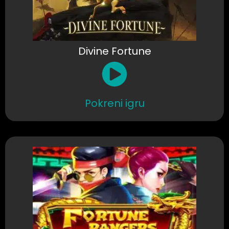
Divine Fortune
Pokreni igru