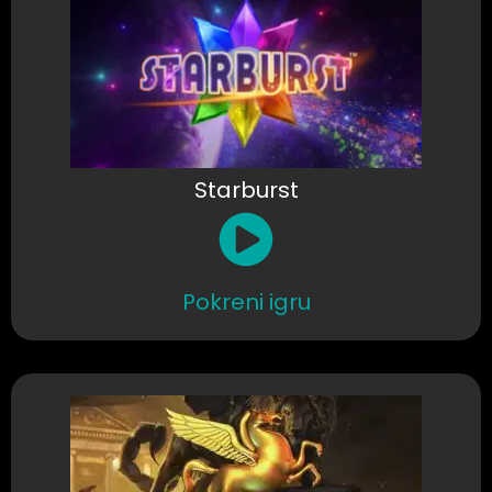
Starburst
Pokreni igru