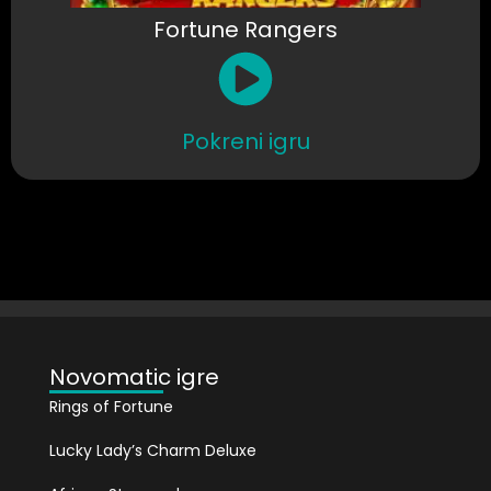
Fortune Rangers
Pokreni igru
Novomatic igre
Rings of Fortune
Lucky Lady’s Charm Deluxe