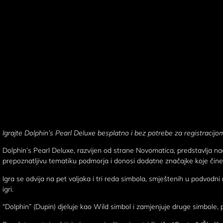
Igrajte Dolphin’s Pearl Deluxe besplatno i bez potrebe za registracijom
Dolphin’s Pearl Deluxe, razvijen od strane Novomatica, predstavlja nad
prepoznatljivu tematiku podmorja i donosi dodatne značajke koje čine i
Igra se odvija na pet valjaka i tri reda simbola, smještenih u podvodni
igri.
“Dolphin” (Dupin) djeluje kao Wild simbol i zamjenjuje druge simbole, 