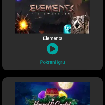
Elements
Pokreni igru