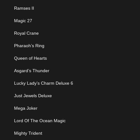
Ramses II
Magic 27
Royal Crane
Pharaoh’s Ring
Queen of Hearts
Asgard’s Thunder
Lucky Lady’s Charm Deluxe 6
Just Jewels Deluxe
Mega Joker
Lord Of The Ocean Magic
Mighty Trident