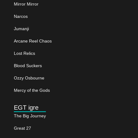
Mirror Mirror
Narcos
Jumanji
Arcane Reel Chaos
Lost Relics
Blood Suckers
Ozzy Osbourne
Mercy of the Gods
EGT igre
The Big Journey
Great 27