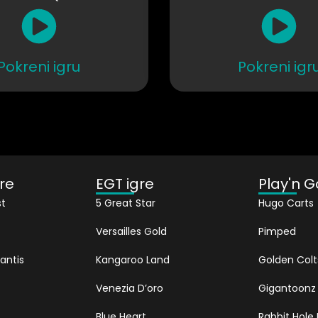
Pokreni igru
Pokreni igr
re
EGT igre
Play'n G
t
5 Great Star
Hugo Carts
Versailles Gold
Pimped
antis
Kangaroo Land
Golden Colt
Venezia D’oro
Gigantoonz
Blue Heart
Rabbit Hole