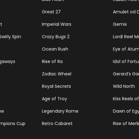
Great 27
Amulet od 
t
Imperial Wars
Gemix
wirly Spin
Crazy Bugs 2
Lordi Reel M
Ocean Rush
Eye of Atu
egaways
Rise of Ra
Idol of Fort
Zodiac Wheel
Gerard’s Ga
Royal Secrets
Wild North
Age of Troy
Kiss Reels o
ne
Legendary Rome
Dawn of Eg
ampions Cup
Retro Cabaret
Rise of Merli