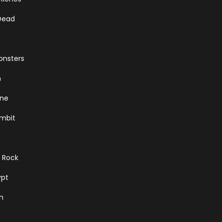
Dead
onsters
m
une
mbit
f Rock
ypt
n