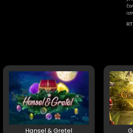
čar
ist
RT
Hansel & Gretel
G