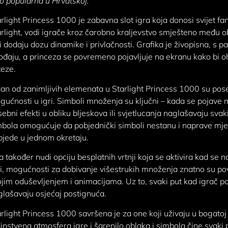
o popularna u Hrvatskoj.
rlight Princess 1000 je zabavna slot igra koja donosi svijet fant
rlight, vodi igrače kroz čarobno kraljevstvo smješteno među 
i dodaju dozu dinamike i privlačnosti. Grafika je živopisna, s p
đaju, a princeza se povremeno pojavljuje na ekranu kako bi o
teze.
an od zanimljivih elemenata u Starlight Princess 1000 su pos
ućnosti u igri. Simboli množenja su ključni – kada se pojave 
ebni efekti u obliku bljeskova ili svjetlucanja naglašavaju sv
mbola omogućuje da pobjednički simboli nestanu i naprave mjes
bjede u jednom okretaju.
a također nudi opciju besplatnih vrtnji koja se aktivira kad se 
zi, mogućnosti za dobivanje višestrukih množenja znatno su po
jim oduševljenjem i animacijama. Uz to, svaki put kad igrač po
glašavaju osjećaj postignuća.
rlight Princess 1000 savršena je za one koji uživaju u bogatoj 
instvena atmosfera igre i šarenilo oblaka i simbola čine svak