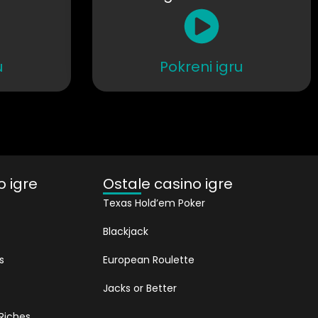
u
Pokreni igru
o igre
Ostale casino igre
Texas Hold’em Poker
Blackjack
s
European Roulette
Jacks or Better
 Riches