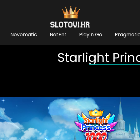
Novomatic
NetEnt
Play’n Go
Pragmatic
Starlight Pri