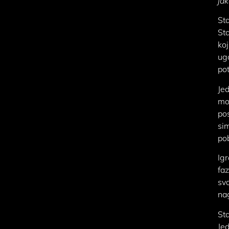
jak
Sta
Sta
koj
ugo
po
Jed
mog
pos
si
po
Igr
fa
svo
na
Sta
Jed