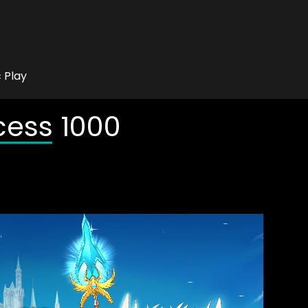
 Play
ncess 1000