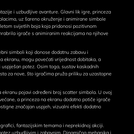
azije i uzbudljive avanture. Glavni lik igre, princeza
oblacima, uz šareno okruženje i animirane simbole
aletom svijetlih boja koja pridonosi pozitivnom
hrabrila igrače s animiranim reakcijama na njihove
ebni simboli koji donose dodatnu zabavu i
na ekranu, mogu povećati vrijednost dobitaka, a
aki uspješan potez. Osim toga, sustav kaskadnih
ta za nove, što igračima pruža priliku za uzastopne
na ekranu pojavi određeni broj scatter simbola. U ovoj
većane, a princeza na ekranu dodatno potiče igrače
stigne značajan uspjeh, vizualni efekti dodatno
grafici, fantazijskim temama i neprekidnoj akciji.
i potez uzbudljivim i zabavnim. Dinamična mehanika i